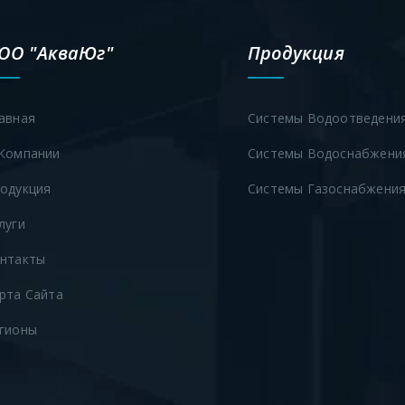
ОО "АкваЮг"
Продукция
авная
Системы Водоотведени
Компании
Системы Водоснабжени
одукция
Системы Газоснабжени
луги
нтакты
рта Сайта
гионы