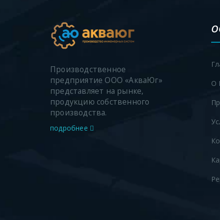
О
Гл
Производственное
предприятие ООО «АкваЮг»
О 
представляет на рынке,
продукцию собственного
Пр
производства.
Ус
подробнее
Ко
Ка
Ре