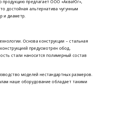
ю продукцию предлагает ООО
«АкваЮг
»,
 Это достойная альтернатива чугунным
р и диаметр.
ехнологии. Основа конструкции – стальная
и конструкцией предусмотрен обод,
ность стали наносится полимерный состав
изводство моделей нестандартных размеров.
алам наше оборудование обладает такими