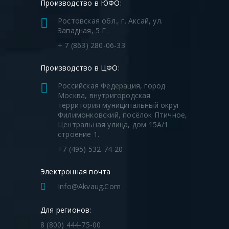
Производство в ЮФО:
Ростовская обл., г. Аксай, ул.
Западная, 5 Г.
+ 7 (863) 280-06-33
Производство в ЦФО:
Российская Федерация, город
Москва, внутригородская
территория муниципальный округ
Филимонковский, посёлок Птичное,
Центральная улица, дом 15А/1
строение 1.
1 –
1 – шахта колодца; 2 – горловина
+7 (495) 532-74-20
кол
колодца;
Электронная почта
3 –
3 – подводящие патрубки; 4 –
Info@akvaug.com
уси
пожарная подставка под гидрант; 5 –
Для регионов:
пожарный гидрант; 6 – лестница;
5, 
8 (800) 444-75-00