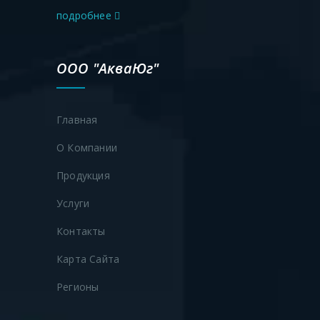
подробнее
25
2000
2174
2220
8400
30
2000
2174
2220
10000
ООО "АкваЮг"
35
2000
2174
2220
11600
Главная
40
2200
2374
2440
11000
О Компании
45
2200
2374
2440
12300
Продукция
50
2200
2374
2440
13600
Услуги
Контакты
55
2800
3060
3100
9450
Карта Сайта
60
2800
3060
3100
10300
Регионы
65
2800
3060
3100
11150